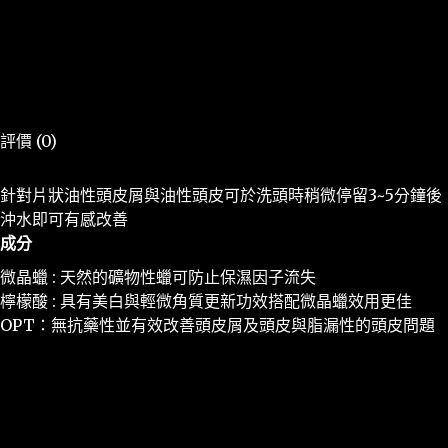
描述
評價 (0)
針對片狀油性頭皮屑與油性頭皮可於洗頭時稍微停留3~5分鐘後
沖水即可有感改善
成分
微晶蠟 : 天然的礦物性蠟可防止保濕因子流失
檸檬酸 : 具有美白與輕微角質更新功效搭配微晶蠟效用更佳
OPT：無抗藥性並有效改善頭皮屑及頭皮與脂漏性的頭皮問題