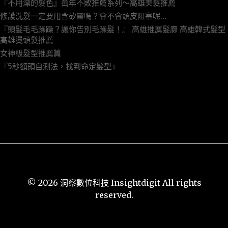
『不用漂的髮色』萬年不敗推薦系列～高雄美髮推薦
修護洗髮一定要用含矽靈嗎？會不會頭皮阻塞呢…
『頭髮毛毛躁躁？讓你告別毛躁髮！』 高雄推薦髮廊 高雄韓式髮型
高雄燙頭髮推薦
女神級髮型推薦篇
『5秒額頭自測法，找到命定髮型』
近期留言
© 2026 洞察數位科技 Insightdigit All rights
reserved.